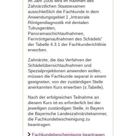
im Jahr 2006 wird im Rahmen des
Zahnärztlichen Staatsexamen
ausschließlich die Fachkunde in dem
Anwendungsgebiet 1 „Intraorale
Röntgendiagnostik mit dentalen
Tubusgeräten,
Panoramaschichtaufnahmen,
Fernröntgenaufnahmen des Schädels“
der Tabelle 4.3.1 der Fachkunderichtlinie
erworben.
Zahnärzte, die das Verfahren der
Schädelübersichtaufnahmen und
Spezialprojektionen anwenden wollen,
müssen die Fachkunde separat in einem
geeigneten, von der zuständigen Stelle
anerkannten Kurs erwerben (s.Tabelle).
Nach der erfolgreichen Teilnahme an
diesem Kurs ist es erforderlich bei der
jeweiligen zuständigen Stelle, in Bayern
die Bayerische Landeszahnärztekammer,
die Fachkundebescheinigung zu
beantragen.
Fachkundebescheinigung beantragen