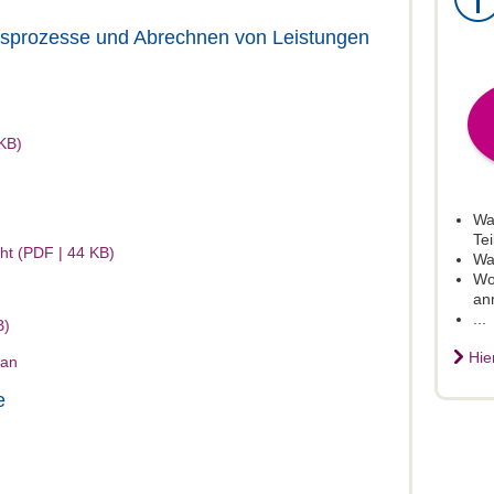
gsprozesse und Abrechnen von Leistungen
KB)
Wa
Tei
cht (PDF | 44 KB)
Wan
Wo
an
...
B)
Hie
lan
e