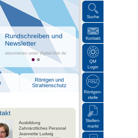
Suche
Rundschreiben und
Kontakt
Newsletter
abonnieren unter digital.blzk.de
QM
Login
Röntgen und
n
Strahlenschutz
Röntgen-
stelle
takt
Stellen-
Ausbildung
markt
Zahnärztliches Personal
Jeannette Ludwig