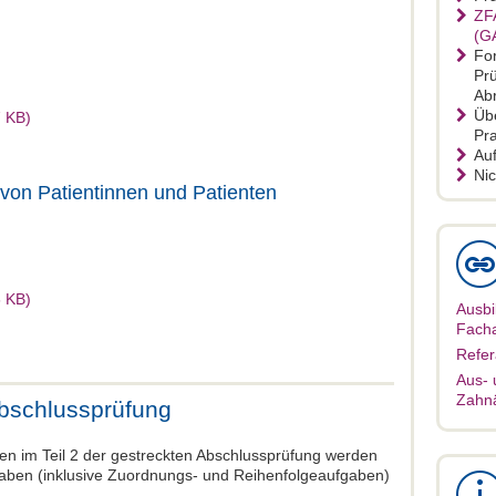
ZF
(G
For
Pr
Ab
Üb
 KB)
Pra
Au
Ni
on Patientinnen und Patienten
 KB)
Ausbi
Facha
Refer
Aus- 
Zahnä
Abschlussprüfung
hen im Teil 2 der gestreckten Abschlussprüfung werden
gaben (inklusive Zuordnungs- und Reihenfolgeaufgaben)