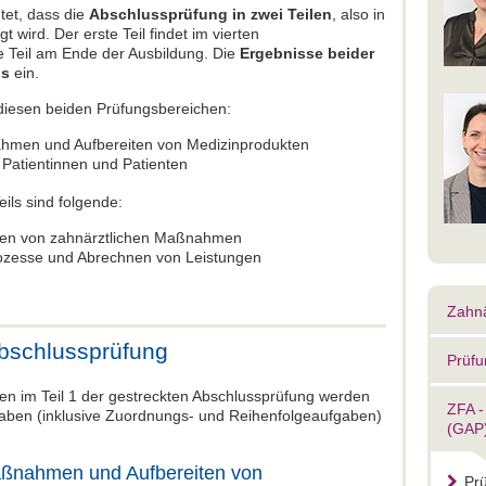
tet, dass die
Abschlussprüfung in zwei Teilen
, also in
 wird. Der erste Teil findet im vierten
te Teil am Ende der Ausbildung. Die
Ergebnisse beider
is
ein.
 diesen beiden Prüfungsbereichen:
hmen und Aufbereiten von Medizinprodukten
atientinnen und Patienten
ils sind folgende:
eren von zahnärztlichen Maßnahmen
rozesse und Abrechnen von Leistungen
Zahnä
Abschlussprüfung
Prüf
hen im Teil 1 der gestreckten Abschlussprüfung werden
ZFA -
gaben (inklusive Zuordnungs- und Reihenfolgeaufgaben)
(GAP
ßnahmen und Aufbereiten von
Pr