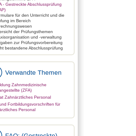
A - Gestreckte Abschlussprüfung
AP)
mulare für den Unterricht und die
üfung im Bereich
rechnungswesen
ersicht der Prüfungsthemen
xisorganisation und -verwaltung
fgaben zur Prüfungsvorbereitung
cht bestandene Abschlussprüfung
Verwandte Themen
ldung Zahnmedizinische
ngestellte (ZFA)
at Zahnärztliches Personal
und Fortbildungsvorschriften für
rztliches Personal
FAQ: (Gestreckte)