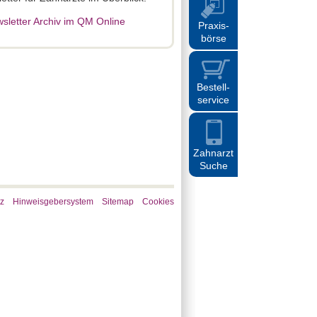
sletter Archiv im QM Online
Praxis
-
börse
Bestell
-
service
Zahnarzt
Suche
z
Hinweisgebersystem
Sitemap
Cookies