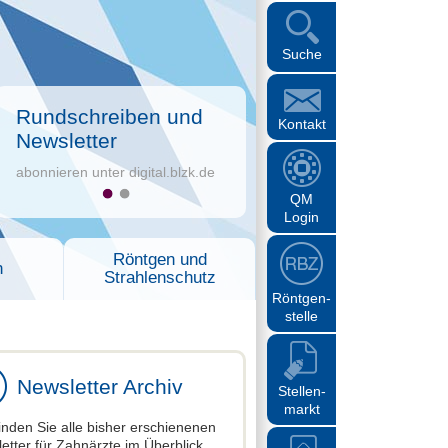
Suche
Rundschreiben und
Kontakt
Newsletter
abonnieren unter digital.blzk.de
QM
Login
Röntgen und
n
Strahlenschutz
Röntgen-
stelle
Newsletter Archiv
Stellen-
markt
finden Sie alle bisher erschienenen
etter für Zahnärzte im Überblick.