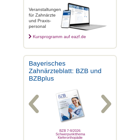
Veranstaltungen
für Zahnärzte
und Praxis-
personal
Kursprogramm auf eazf.de
Bayerisches
Zahnärzteblatt: BZB und
BZBplus
Bplus 7-8/2025
BZB 7-8/2026:
BZBplus 7-8/2
Schwerpunktthema
Versorgung akut ge
Kieferorthopädie
– Warken beschl